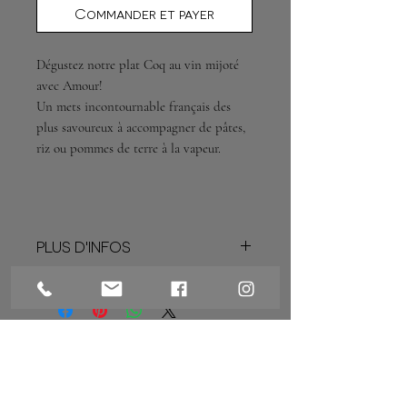
Commander et payer
Dégustez notre plat Coq au vin mijoté
avec Amour!
Un mets incontournable français des
plus savoureux à accompagner de pâtes,
riz ou pommes de terre à la vapeur.
PLUS D'INFOS
Ingrédients
Cuisse de coq 40% (France), eau,
carotte, champignon, oignon, vin,
fond de veau, roux (gluten), lardon,
Adresse :
sel, poivre.