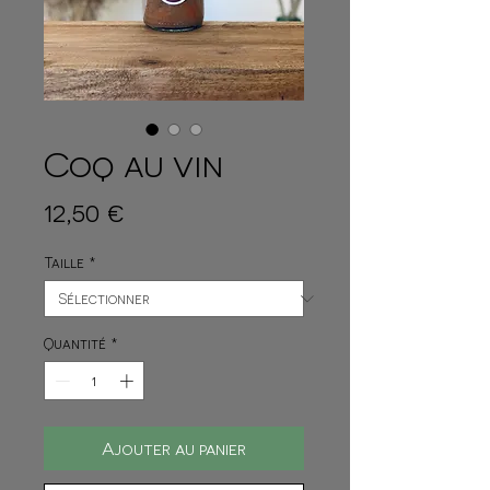
Coq au vin
Prix
12,50 €
Taille
*
Quantité
*
Ajouter au panier